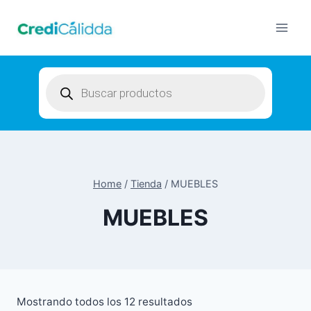
Skip
to
content
Products
search
Home
/
Tienda
/
MUEBLES
MUEBLES
Mostrando todos los 12 resultados