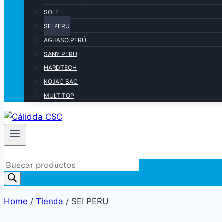
SOLE
SEI PERU
AGHASO PERÚ
SANY PERU
HARDTECH
KOJAC SAC
MULTITOP
Products
search
Home
/
Tienda
/
SEI PERU