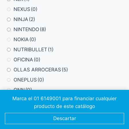
NEXUS
(0)
NINJA
(2)
NINTENDO
(8)
NOKIA
(0)
NUTRIBULLET
(1)
OFICINA
(0)
OLLAS ARROCERAS
(5)
ONEPLUS
(0)
ONN
(0)
Marca el 01 6149001 para financiar cualquier
OPPO
(5)
producto de este catálogo
ORACLE
(1)
Descartar
OSTER
(37)