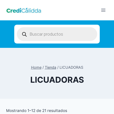
Skip
to
content
Products
search
Home
/
Tienda
/
LICUADORAS
LICUADORAS
Mostrando 1–12 de 21 resultados