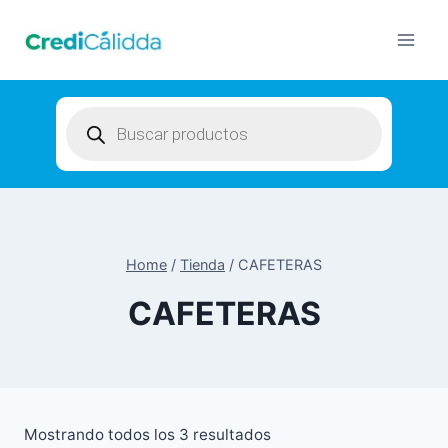
Skip
to
content
Products
search
Home
/
Tienda
/
CAFETERAS
CAFETERAS
Mostrando todos los 3 resultados