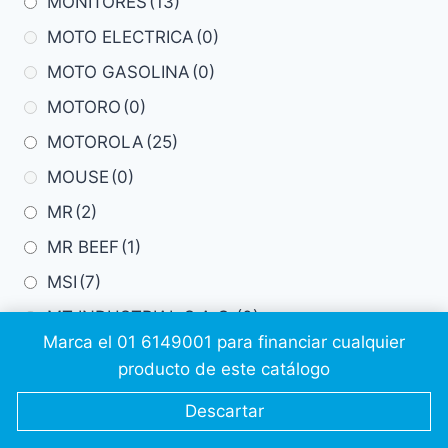
MONITORES
(13)
MOTO ELECTRICA
(0)
MOTO GASOLINA
(0)
MOTORO
(0)
MOTOROLA
(25)
MOUSE
(0)
MR
(2)
MR BEEF
(1)
MSI
(7)
MT INDUSTRIAL S.A.C.
(0)
Marca el 01 6149001 para financiar cualquier
MUEBLES CON CAMBIO DE TAPIZ
(0)
producto de este catálogo
MULTITOP
(12)
Descartar
NAVEE
(1)