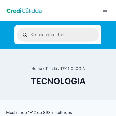
Skip
to
content
Products
search
Home
/
Tienda
/
TECNOLOGIA
TECNOLOGIA
Mostrando 1–12 de 393 resultados