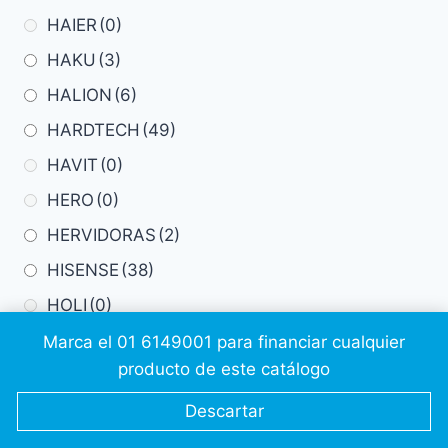
HAIER
(0)
HAKU
(3)
HALION
(6)
HARDTECH
(49)
HAVIT
(0)
HERO
(0)
HERVIDORAS
(2)
HISENSE
(38)
HOLI
(0)
HONOR
(89)
Marca el 01 6149001 para financiar cualquier
producto de este catálogo
HORNOS
(5)
HP
(44)
Descartar
HUASHA
(0)