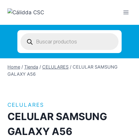
Skip
to
content
Products
search
Home
/
Tienda
/
CELULARES
/
CELULAR SAMSUNG
GALAXY A56
CELULARES
CELULAR SAMSUNG
GALAXY A56