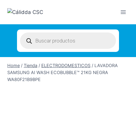
Skip
to
content
Products
search
Home
/
Tienda
/
ELECTRODOMESTICOS
/
LAVADORA
SAMSUNG AI WASH ECOBUBBLE™ 21KG NEGRA
WA80F21B9BPE