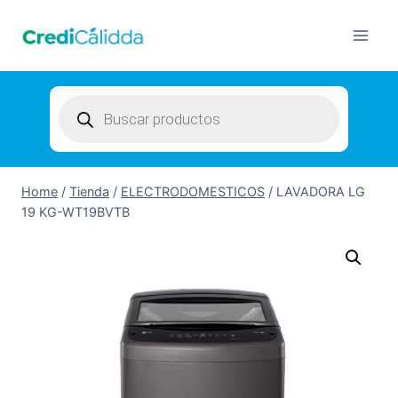
Skip
to
content
Products
search
Home
/
Tienda
/
ELECTRODOMESTICOS
/
LAVADORA LG
19 KG-WT19BVTB