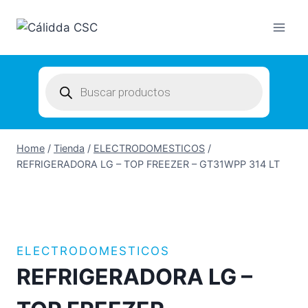
Skip
to
content
Products
search
Home
/
Tienda
/
ELECTRODOMESTICOS
/
REFRIGERADORA LG – TOP FREEZER – GT31WPP 314 LT
ELECTRODOMESTICOS
REFRIGERADORA LG –