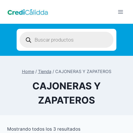
Skip
to
content
Products
search
Home
/
Tienda
/
CAJONERAS Y ZAPATEROS
CAJONERAS Y
ZAPATEROS
Mostrando todos los 3 resultados