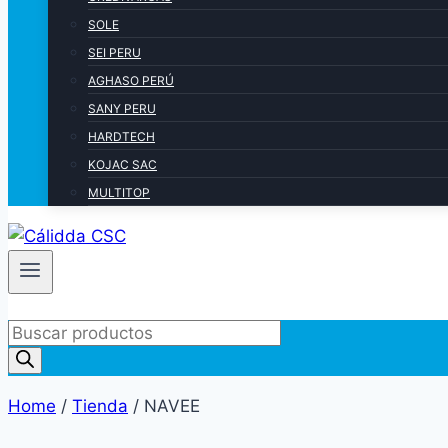
SOLE
SEI PERU
AGHASO PERÚ
SANY PERU
HARDTECH
KOJAC SAC
MULTITOP
Products
search
Home
/
Tienda
/
NAVEE