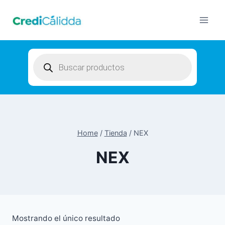
Skip
to
content
Products
search
Home
/
Tienda
/
NEX
NEX
Mostrando el único resultado