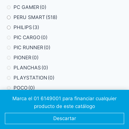
PC GAMER
(0)
PERU SMART
(518)
PHILIPS
(3)
PIC CARGO
(0)
PIC RUNNER
(0)
PIONER
(0)
PLANCHAS
(0)
PLAYSTATION
(0)
POCO
(0)
POWER GAMER
(0)
Marca el 01 6149001 para financiar cualquier
producto de este catálogo
PRACTIKA
(2)
PRIME
(0)
Descartar
PRITOM
(1)