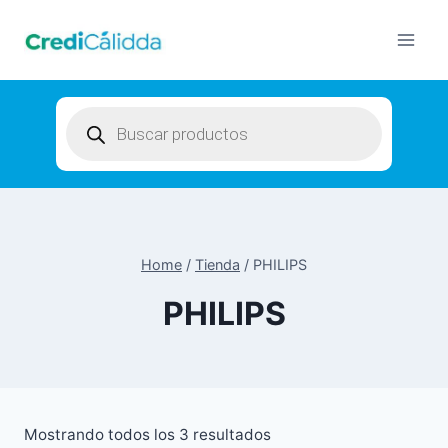
Skip
to
content
Products
search
Home
/
Tienda
/
PHILIPS
PHILIPS
Mostrando todos los 3 resultados