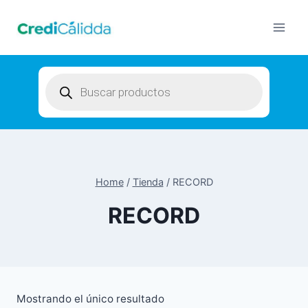
Skip
to
content
Products
search
Home
/
Tienda
/
RECORD
RECORD
Mostrando el único resultado