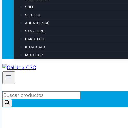
SOLE
SEI PERU
AGHASO PERÚ
SANY PERU
HARDTECH
KOJAC SAC
MULTITOP
Products
search