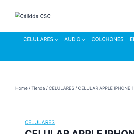
Skip
to
content
CELULARES
AUDIO
COLCHONES
E
Home
/
Tienda
/
CELULARES
/
CELULAR APPLE IPHONE 
CELULARES
CELULAR APPLE IPHON