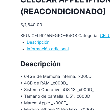
(REACONDICIONADO)
S/
1,640.00
SKU:
CELR015NEGRO-64GB
Categoría:
CEL
Descripción
Información adicional
Descripción
• 64GB de Memoria Interna._x000D_
• 4GB de RAM._x000D_
• Sistema Operativo: iOS 13._x000D_
• Tamaño de pantalla: 6.5″._x000D_
• Marca: Apple._x000D_
• Modelo: iPhone 11 Pro Max._x000D_