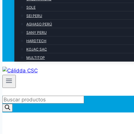
SOLE
SEI PERU
AGHASO PERÚ
SANY PERU
HARDTECH
KOJAC SAC
MULTITOP
Products
search