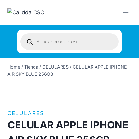
Skip
to
content
Products
search
Home
/
Tienda
/
CELULARES
/
CELULAR APPLE IPHONE
AIR SKY BLUE 256GB
CELULARES
CELULAR APPLE IPHONE