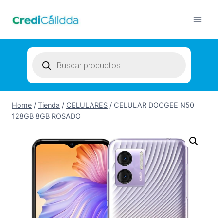
Skip
to
content
Products
search
Home
/
Tienda
/
CELULARES
/
CELULAR DOOGEE N50
128GB 8GB ROSADO