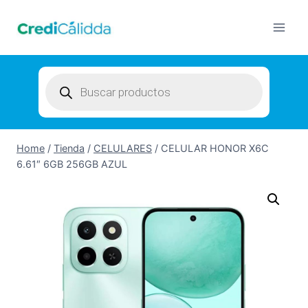
Skip
to
content
Products
search
Home
/
Tienda
/
CELULARES
/
CELULAR HONOR X6C
6.61″ 6GB 256GB AZUL