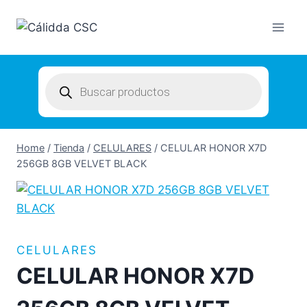
Skip
to
content
Products
search
Home
/
Tienda
/
CELULARES
/
CELULAR HONOR X7D
256GB 8GB VELVET BLACK
CELULARES
CELULAR HONOR X7D