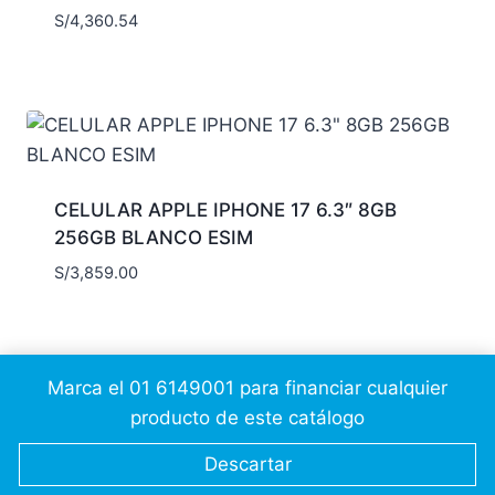
S/
4,360.54
CELULAR APPLE IPHONE 17 6.3″ 8GB
256GB BLANCO ESIM
S/
3,859.00
Marca el 01 6149001 para financiar cualquier
producto de este catálogo
© 2026 Cálidda CSC
JesusAP
Descartar