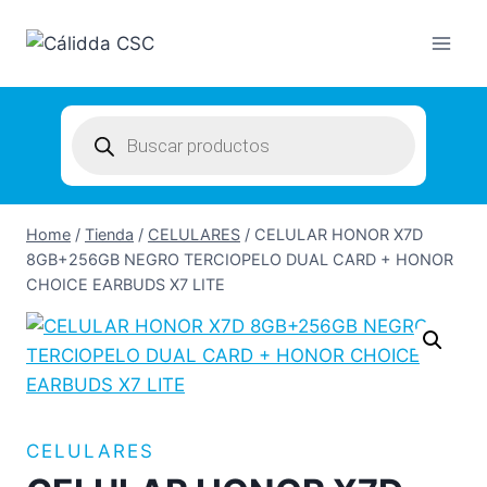
Skip
to
content
Products
search
Home
/
Tienda
/
CELULARES
/
CELULAR HONOR X7D
8GB+256GB NEGRO TERCIOPELO DUAL CARD + HONOR
CHOICE EARBUDS X7 LITE
CELULARES