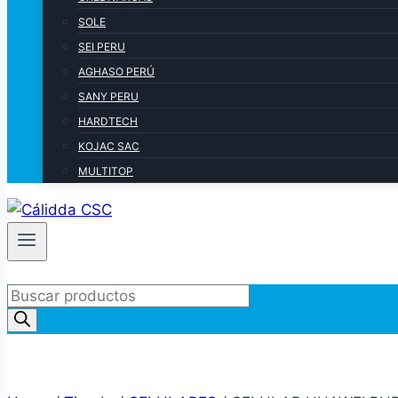
SOLE
SEI PERU
AGHASO PERÚ
SANY PERU
HARDTECH
KOJAC SAC
MULTITOP
Products
search