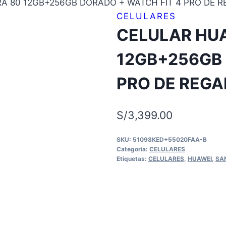
A 80 12GB+256GB DORADO + WATCH FIT 4 PRO DE 
CELULARES
CELULAR HUA
12GB+256GB 
PRO DE REGA
S/
3,399.00
SKU:
51098KED+55020FAA-B
Categoría:
CELULARES
Etiquetas:
CELULARES
,
HUAWEI
,
SA