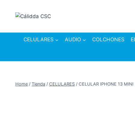
Skip
to
content
CELULARES
AUDIO
COLCHONES
E
Home
/
Tienda
/
CELULARES
/
CELULAR IPHONE 13 MINI