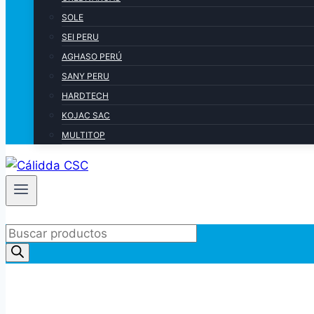
SOLE
SEI PERU
AGHASO PERÚ
SANY PERU
HARDTECH
KOJAC SAC
MULTITOP
Products
search