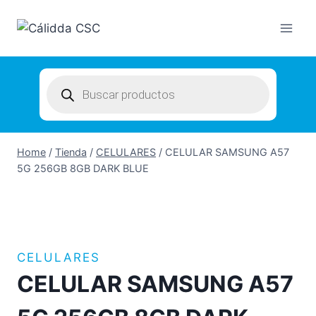
Skip
to
content
Products
search
Home
/
Tienda
/
CELULARES
/
CELULAR SAMSUNG A57
5G 256GB 8GB DARK BLUE
CELULARES
CELULAR SAMSUNG A57