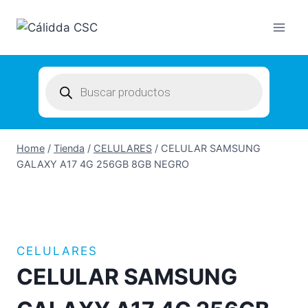
Skip
to
content
Products
search
Home
/
Tienda
/
CELULARES
/
CELULAR SAMSUNG
GALAXY A17 4G 256GB 8GB NEGRO
CELULARES
CELULAR SAMSUNG