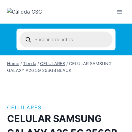
Skip
to
content
Products
search
Home
/
Tienda
/
CELULARES
/
CELULAR SAMSUNG
GALAXY A26 5G 256GB BLACK
CELULARES
CELULAR SAMSUNG