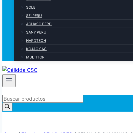
SOLE
SEI PERU
AGHASO PERÚ
SANY PERU
HARDTECH
KOJAC SAC
MULTITOP
Products
search