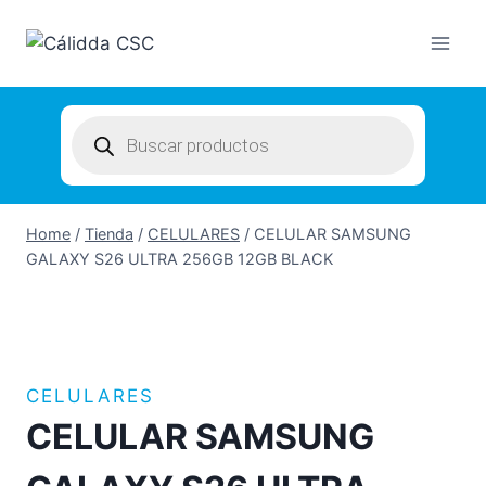
Skip
to
content
Products
search
Home
/
Tienda
/
CELULARES
/
CELULAR SAMSUNG
GALAXY S26 ULTRA 256GB 12GB BLACK
CELULARES
CELULAR SAMSUNG