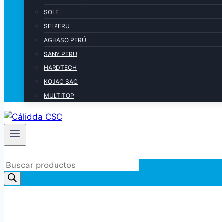
SOLE
SEI PERU
AGHASO PERÚ
SANY PERU
HARDTECH
KOJAC SAC
MULTITOP
Products
search