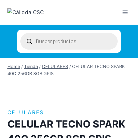
Skip
to
content
Products
search
Home
/
Tienda
/
CELULARES
/
CELULAR TECNO SPARK
40C 256GB 8GB GRIS
CELULARES
CELULAR TECNO SPARK