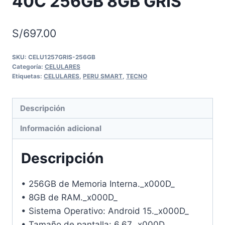
40C 256GB 8GB GRIS
S/
697.00
SKU:
CELU1257GRIS-256GB
Categoría:
CELULARES
Etiquetas:
CELULARES
,
PERU SMART
,
TECNO
Descripción
Información adicional
Descripción
• 256GB de Memoria Interna._x000D_
• 8GB de RAM._x000D_
• Sistema Operativo: Android 15._x000D_
• Tamaño de pantalla: 6.67._x000D_