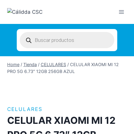
Skip
to
content
Products
search
Home
/
Tienda
/
CELULARES
/
CELULAR XIAOMI MI 12
PRO 5G 6.73″ 12GB 256GB AZUL
CELULARES
CELULAR XIAOMI MI 12