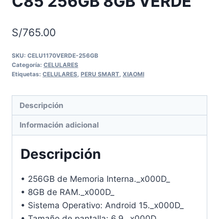
C85 256GB 8GB VERDE
S/
765.00
SKU:
CELU1170VERDE-256GB
Categoría:
CELULARES
Etiquetas:
CELULARES
,
PERU SMART
,
XIAOMI
Descripción
Información adicional
Descripción
• 256GB de Memoria Interna._x000D_
• 8GB de RAM._x000D_
• Sistema Operativo: Android 15._x000D_
• Tamaño de pantalla: 6.9._x000D_