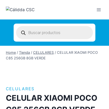
Skip
to
content
Products
search
Home
/
Tienda
/
CELULARES
/
CELULAR XIAOMI POCO
C85 256GB 8GB VERDE
CELULARES
CELULAR XIAOMI POCO