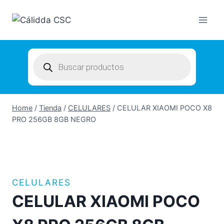
Skip
to
content
Products
search
Home
/
Tienda
/
CELULARES
/
CELULAR XIAOMI POCO X8
PRO 256GB 8GB NEGRO
CELULARES
CELULAR XIAOMI POCO