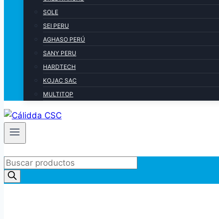
SOLE
SEI PERU
AGHASO PERÚ
SANY PERU
HARDTECH
KOJAC SAC
MULTITOP
Products
search