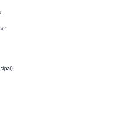
UL
 cm
cipal)