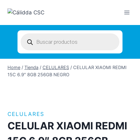
Skip
to
content
Products
search
Home
/
Tienda
/
CELULARES
/
CELULAR XIAOMI REDMI
15C 6.9″ 8GB 256GB NEGRO
CELULARES
CELULAR XIAOMI REDMI