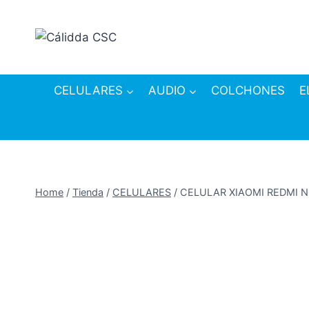
Skip
to
content
CELULARES
AUDIO
COLCHONES
E
Home
/
Tienda
/
CELULARES
/
CELULAR XIAOMI REDMI 