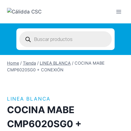
Skip
to
content
Products
search
Home
/
Tienda
/
LINEA BLANCA
/
COCINA MABE
CMP6020SG0 + CONEXIÓN
LINEA BLANCA
COCINA MABE
CMP6020SG0 +