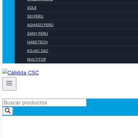
SOLE
SEI PERU
AGHASO PERÚ
SANY PERU
HARDTECH
KOJAC SAC
MULTITOP
Products
search