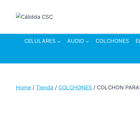
Skip
to
content
CELULARES
AUDIO
COLCHONES
E
Home
/
Tienda
/
COLCHONES
/
COLCHON PARAI