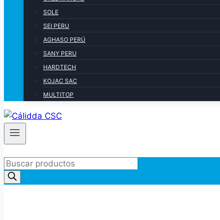
SOLE
SEI PERU
AGHASO PERÚ
SANY PERU
HARDTECH
KOJAC SAC
MULTITOP
Products
search