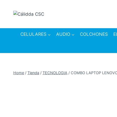
Skip
to
content
CELULARES
AUDIO
COLCHONES
E
Home
/
Tienda
/
TECNOLOGIA
/
COMBO LAPTOP LENOVO V1