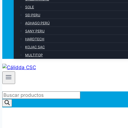
SOLE
SEI PERU
AGHASO PERÚ
SANY PERU
HARDTECH
KOJAC SAC
MULTITOP
Products
search