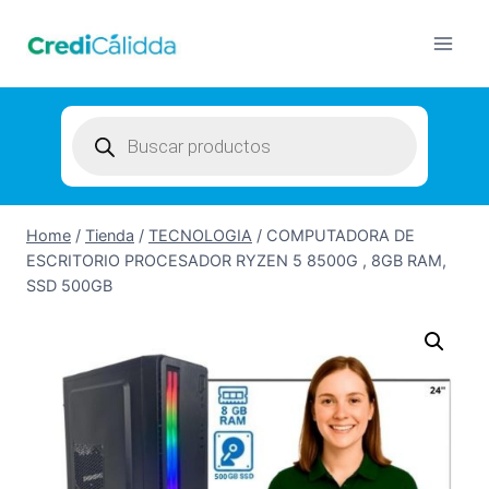
Skip
to
content
Products
search
Home
/
Tienda
/
TECNOLOGIA
/
COMPUTADORA DE
ESCRITORIO PROCESADOR RYZEN 5 8500G , 8GB RAM,
SSD 500GB