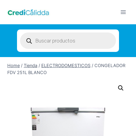
Skip
to
content
Products
search
Home
/
Tienda
/
ELECTRODOMESTICOS
/
CONGELADOR
FDV 251L BLANCO