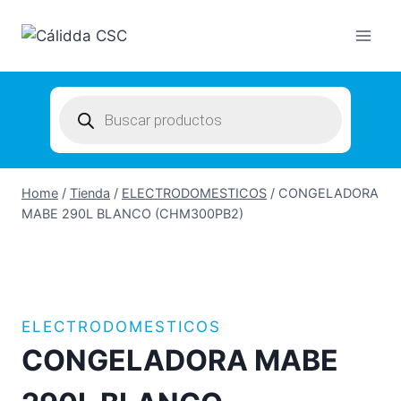
Skip
to
content
Products
search
Home
/
Tienda
/
ELECTRODOMESTICOS
/
CONGELADORA
MABE 290L BLANCO (CHM300PB2)
ELECTRODOMESTICOS
CONGELADORA MABE