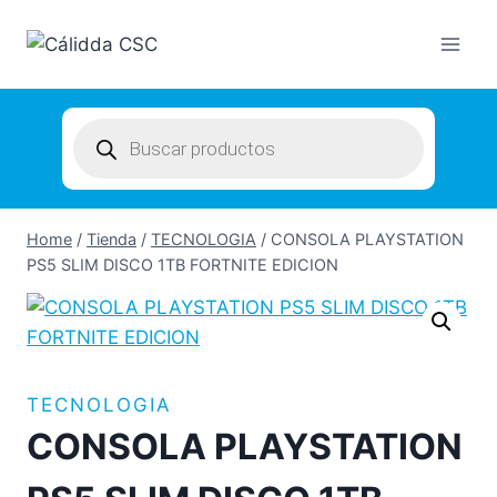
Skip
to
content
Products
search
Home
/
Tienda
/
TECNOLOGIA
/
CONSOLA PLAYSTATION
PS5 SLIM DISCO 1TB FORTNITE EDICION
TECNOLOGIA
CONSOLA PLAYSTATION